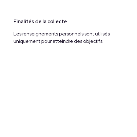
Finalités de la collecte
Les renseignements personnels sont utilisés
uniquement pour atteindre des objectifs
légitimes, précis et clairement définis, par exemple
:
ouverture et gestion de dossiers juridiques ;
respect des obligations légales et
professionnelles ;
analyse statistique et amélioration continue
de nos services ;
traitement des candidatures ;
communication avec les clients.
Aucune utilisation secondaire non liée à ces