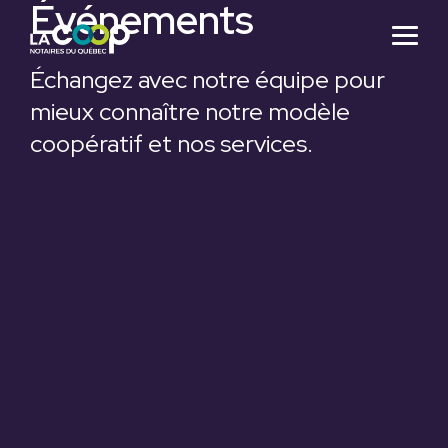
Événements
Skip
to
Togg
the
Menu
main
Échangez avec notre équipe pour
content.
mieux connaître notre modèle
coopératif et nos services.