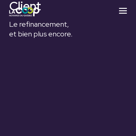
Client
Skip
to
Togg
the
Menu
main
Le refinancement,
content.
et bien plus encore.