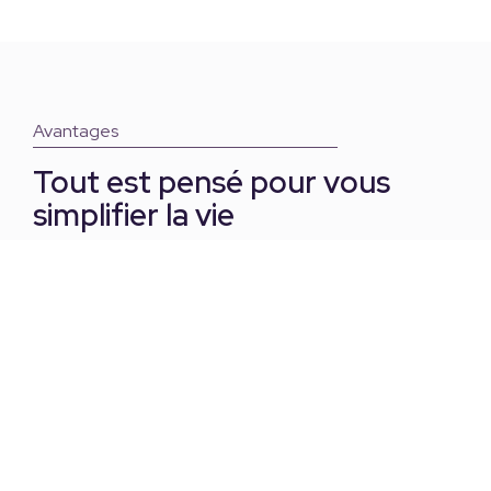
Avantages
Tout est pensé pour vous
simplifier la vie
Naviguer dans des démarches notariales ne devrait
jamais être compliqué. Grâce à notre modèle
coopératif et à un processus rigoureusement
organisé, vous profitez d’un service
rapide, sécurisé et
sans tracas.
Tout est mis en place pour faciliter vos démarches,
peu importe où vous vous trouvez au Québec.