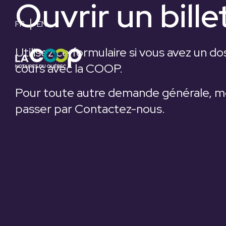
Ouvrir un bille
Skip
to
the
FR
EN
main
content.
Utilisez ce formulaire si vous avez un do
cours avec la COOP.
Pour toute autre demande générale, m
passer par Contactez-nous.