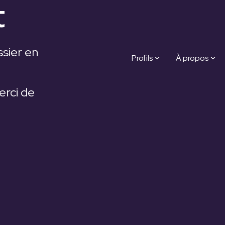
t
ssier en
Profils
À propos
erci de